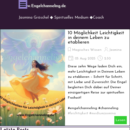
Direkt zum Seiteninhalt
Menü überspringen
www.Engelchanneling.de
Jasmina Gröschel ◆ Spirituelles Medium ◆Coach
10 Möglichkeit Leichtigkeit
in deinem Leben zu
etablieren
Magisches Wissen
Jasmina
05 Aug 2025
2:30
Diese zehn Wege laden Dich ein,
mehr Leichtigkeit in Deinem Leben
zu etablieren – Schritt für Schritt,
mit Liebe und Zuversicht. Die Engel
begleiten Dich dabei auf Deiner
einzigartigen Reise zur spirituellen
Freiheit!
#engelchanneling #channeling
#leichtigkeit #mediumjasmina
Lesen
Block überspringen Letzte Posts
Letzte Posts