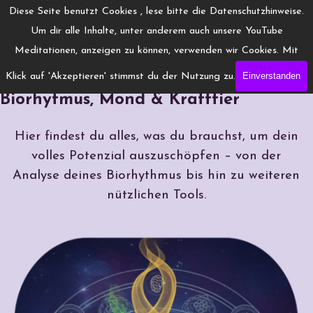
Direkt zum Seiteninhalt
Menü überspringen
Diese Seite benutzt Cookies , lese bitte die Datenschutzhinweise.
www.Engelchanneling.de
Um dir alle Inhalte, unter anderem auch unsere YouTube
Jasmina Gröschel ◆ Spirituelles Medium ◆Coach
Meditationen, anzeigen zu können, verwenden wir Cookies. Mit
Einverstanden
Klick auf 'Akzeptieren' stimmst du der Nutzung zu.
Dein Energiekompass kostenlos:
Biorhytmus, Mond & Krafttier
Hier findest du alles, was du brauchst, um dein
volles Potenzial auszuschöpfen – von der
Analyse deines Biorhythmus bis hin zu weiteren
nützlichen Tools.