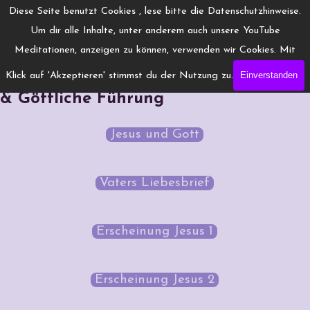
Direkt zum Seiteninhalt
Menü überspringen
Diese Seite benutzt Cookies , lese bitte die Datenschutzhinweise.
www.Engelchanneling.de
Um dir alle Inhalte, unter anderem auch unsere YouTube
Jasmina Gröschel ◆ Spirituelles Medium ◆Coach
Meditationen, anzeigen zu können, verwenden wir Cookies. Mit
Einverstanden
Klick auf 'Akzeptieren' stimmst du der Nutzung zu.
Jesus & Gott: Visionen, Erscheinungen
& Göttliche Führung
Jesus und Gott
Vaters Liebesbrief
Erscheinung Jesus 1
Erscheinung Jesus 2