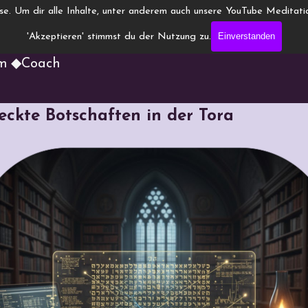
ise.
Um dir alle Inhalte, unter anderem auch unsere YouTube Meditatio
nneling.de
Einverstanden
'Akzeptieren' stimmst du der Nutzung zu.
um ◆Coach
teckte Botschaften in der Tora