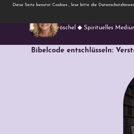
Direkt zum Seiteninhalt
Diese Seite benutzt Cookies , lese bitte die Datenschutzhinwe
www.Engelcha
Menü überspringen
Jasmina Gröschel ◆ Spirituelles Medi
Bibelcode entschlüsseln: Vers