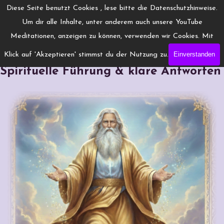
Direkt zum Seiteninhalt
Menü überspringen
Diese Seite benutzt Cookies , lese bitte die Datenschutzhinweise.
www.Engelchanneling.de
Um dir alle Inhalte, unter anderem auch unsere YouTube
Jasmina Gröschel ◆ Spirituelles Medium ◆Coach
Meditationen, anzeigen zu können, verwenden wir Cookies. Mit
Einverstanden
Klick auf 'Akzeptieren' stimmst du der Nutzung zu.
Gratis Göttlicher Rat Orakel:
Spirituelle Führung & klare Antworten