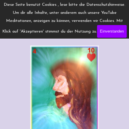
Direkt zum Seiteninhalt
Menü überspringen
Diese Seite benutzt Cookies , lese bitte die Datenschutzhinweise.
www.Engelchanneling.de
Um dir alle Inhalte, unter anderem auch unsere YouTube
Jasmina Gröschel ◆ Spirituelles Medium ◆Coach
Meditationen, anzeigen zu können, verwenden wir Cookies. Mit
Einverstanden
Klick auf 'Akzeptieren' stimmst du der Nutzung zu.
Herz10