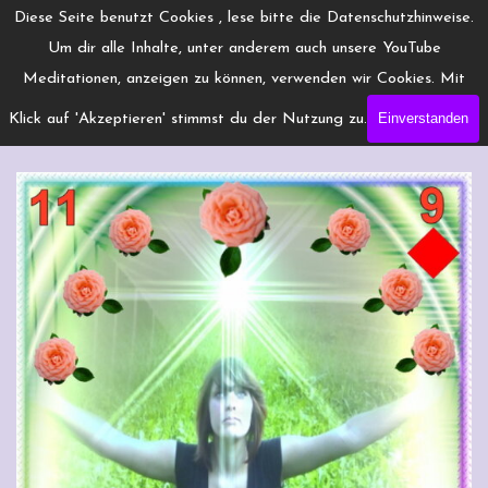
Direkt zum Seiteninhalt
Menü überspringen
Diese Seite benutzt Cookies , lese bitte die Datenschutzhinweise.
www.Engelchanneling.de
Um dir alle Inhalte, unter anderem auch unsere YouTube
Jasmina Gröschel ◆ Spirituelles Medium ◆Coach
Meditationen, anzeigen zu können, verwenden wir Cookies. Mit
Einverstanden
Klick auf 'Akzeptieren' stimmst du der Nutzung zu.
Karo9