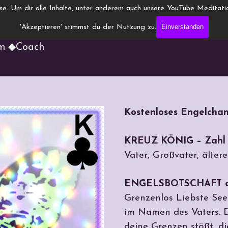
ise.
Um dir alle Inhalte, unter anderem auch unsere YouTube Meditatio
nneling.de
Einverstanden
'Akzeptieren' stimmst du der Nutzung zu.
um ◆Coach
Kostenloses Engelchan
KREUZ KÖNIG – Zahl 
Vater, Großvater, ältere
ENGELSBOTSCHAFT aus
Grenzenlos Liebste Seel
im Namen des Vaters. D
deine Grenzen stößt, di