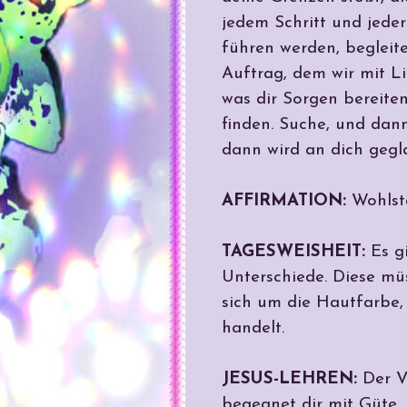
jedem Schritt und jeder 
führen werden, begleiten
Auftrag, dem wir mit Li
was dir Sorgen bereiten
finden. Suche, und dann
dann wird an dich gegl
AFFIRMATION:
Wohlsta
TAGESWEISHEIT:
Es gi
Unterschiede. Diese mü
sich um die Hautfarbe,
handelt.
JESUS-LEHREN:
Der Va
begegnet dir mit Güte.