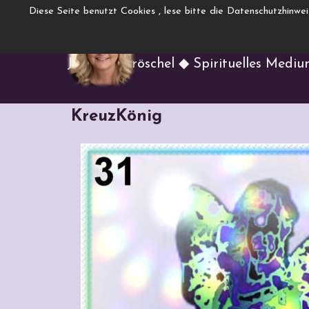
Direkt zum Seiteninhalt
Diese Seite benutzt Cookies , lese bitte die Datenschutzhinwe
www.Engelcha
Menü überspringen
Jasmina Gröschel ◆ Spirituelles Medi
KreuzKönig