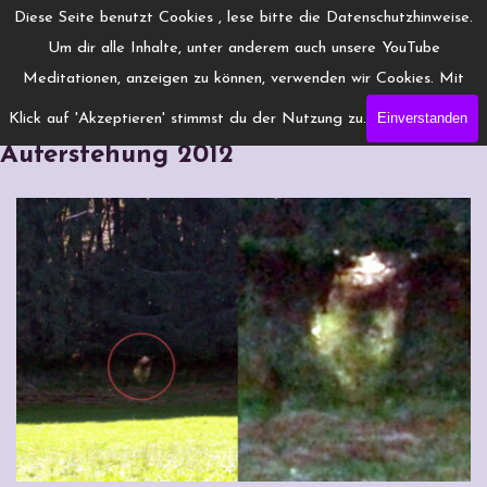
Direkt zum Seiteninhalt
Menü überspringen
Diese Seite benutzt Cookies , lese bitte die Datenschutzhinweise.
www.Engelchanneling.de
Um dir alle Inhalte, unter anderem auch unsere YouTube
Jasmina Gröschel ◆ Spirituelles Medium ◆Coach
Meditationen, anzeigen zu können, verwenden wir Cookies. Mit
Einverstanden
Klick auf 'Akzeptieren' stimmst du der Nutzung zu.
Erscheinung am Waldrand –
Auferstehung 2012