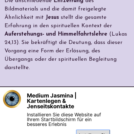
Die anschließende
Entzerrung
des
Bildmaterials und die damit freigelegte
Ähnlichkeit mit
Jesus
stellt die gesamte
Erfahrung in den spirituellen Kontext der
Auferstehungs- und Himmelfahrtslehre
(Lukas
24,13). Sie bekräftigt die Deutung, dass dieser
Vorgang eine Form der Erlösung, des
Übergangs oder der spirituellen Begleitung
darstellte.
Medium Jasmina |
X
©seit 2006 Medium Jasmina Mentor & 
Kartenlegen &
Coaching  |  Eingetragene Marke: 
Jenseitskontakte
Engelchanneling®
Installieren Sie diese Website auf
[
Datenschutz
] [
Impressum
] [
AGB
Ihrem Startbildschirm für ein
Suchen
besseres Erlebnis
& Widerrufsrecht
]