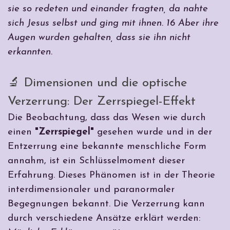
sie so redeten und einander fragten, da nahte
sich Jesus selbst und ging mit ihnen. 16 Aber ihre
Augen wurden gehalten, dass sie ihn nicht
erkannten.
🔬 Dimensionen und die optische
Verzerrung: Der Zerrspiegel-Effekt
Die Beobachtung, dass das Wesen wie durch
einen
"Zerrspiegel"
gesehen wurde und in der
Entzerrung eine bekannte menschliche Form
annahm, ist ein Schlüsselmoment dieser
Erfahrung. Dieses Phänomen ist in der Theorie
interdimensionaler und paranormaler
Begegnungen bekannt. Die Verzerrung kann
durch verschiedene Ansätze erklärt werden: