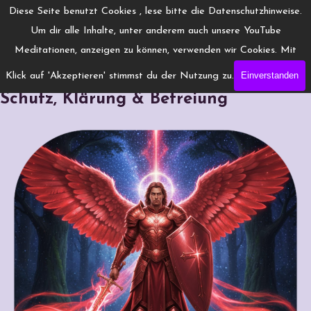
Direkt zum Seiteninhalt
Menü überspringen
Diese Seite benutzt Cookies , lese bitte die Datenschutzhinweise.
www.Engelchanneling.de
Um dir alle Inhalte, unter anderem auch unsere YouTube
Jasmina Gröschel ◆ Spirituelles Medium ◆Coach
Meditationen, anzeigen zu können, verwenden wir Cookies. Mit
Einverstanden
Klick auf 'Akzeptieren' stimmst du der Nutzung zu.
Reinigungsgebet Erzengel Michael:
Schutz, Klärung & Befreiung