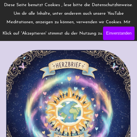
Direkt zum Seiteninhalt
Menü überspringen
Diese Seite benutzt Cookies , lese bitte die Datenschutzhinweise.
www.Engelchanneling.de
Um dir alle Inhalte, unter anderem auch unsere YouTube
Jasmina Gröschel ◆ Spirituelles Medium ◆Coach
Meditationen, anzeigen zu können, verwenden wir Cookies. Mit
Einverstanden
Klick auf 'Akzeptieren' stimmst du der Nutzung zu.
Anmeldung Herzbrief