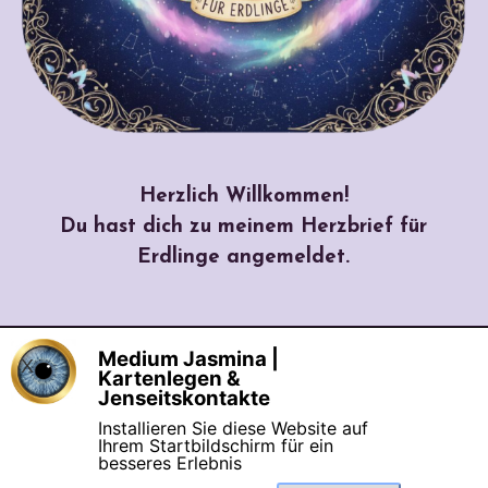
Herzlich Willkommen!
Du hast dich zu meinem Herzbrief für
Erdlinge angemeldet.
Medium Jasmina |
X
©seit 2006 Medium Jasmina Mentor & 
Kartenlegen &
Coaching  |  Eingetragene Marke: 
Jenseitskontakte
Engelchanneling®
Installieren Sie diese Website auf
[
Datenschutz
] [
Impressum
] [
AGB
Ihrem Startbildschirm für ein
Suchen
besseres Erlebnis
& Widerrufsrecht
]