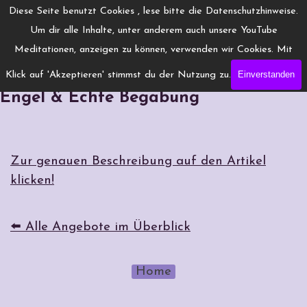
Direkt zum Seiteninhalt
Menü überspringen
Diese Seite benutzt Cookies , lese bitte die Datenschutzhinweise.
www.Engelchanneling.de
Um dir alle Inhalte, unter anderem auch unsere YouTube
Jasmina Gröschel ◆ Spirituelles Medium ◆Coach
Meditationen, anzeigen zu können, verwenden wir Cookies. Mit
Einverstanden
Klick auf 'Akzeptieren' stimmst du der Nutzung zu.
engelchanneling®: Botschaften der
Engel & Echte Begabung
Zur genauen Beschreibung auf den Artikel
klicken!
⬅️ Alle Angebote im Überblick
Home