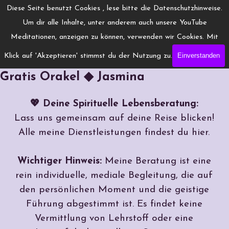
Direkt zum Seiteninhalt
Menü überspringen
Diese Seite benutzt Cookies , lese bitte die Datenschutzhinweise.
www.Engelchanneling.de
Um dir alle Inhalte, unter anderem auch unsere YouTube
Jasmina Gröschel ◆ Spirituelles Medium ◆Coach
Meditationen, anzeigen zu können, verwenden wir Cookies. Mit
Einverstanden
Klick auf 'Akzeptieren' stimmst du der Nutzung zu.
◆ Kartenlegen, Jenseitskontakte & ◆ 9
Gratis Orakel ◆ Jasmina
💖 Deine Spirituelle Lebensberatung:
Lass uns gemeinsam auf deine Reise blicken!
Alle meine Dienstleistungen findest du hier.
Wichtiger Hinweis:
Meine Beratung ist eine
rein individuelle, mediale Begleitung, die auf
den persönlichen Moment und die geistige
Führung abgestimmt ist. Es findet keine
Vermittlung von Lehrstoff oder eine