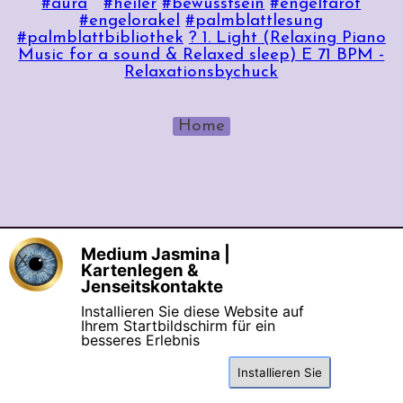
#aura
#heiler
#bewusstsein
#engeltarot
#engelorakel
#palmblattlesung
#palmblattbibliothek
? 1. Light (Relaxing Piano
Music for a sound & Relaxed sleep) E 71 BPM -
Relaxationsbychuck
Home
Medium Jasmina |
X
©seit 2006 Medium Jasmina Mentor & 
Kartenlegen &
Coaching  |  Eingetragene Marke: 
Jenseitskontakte
Engelchanneling®
Installieren Sie diese Website auf
[
Datenschutz
] [
Impressum
] [
AGB
Ihrem Startbildschirm für ein
Suchen
besseres Erlebnis
& Widerrufsrecht
]
Installieren Sie