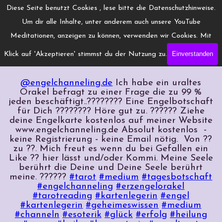
Direkt zum Seiteninhalt
Menü überspringen
Diese Seite benutzt Cookies , lese bitte die Datenschutzhinweise.
www.Engelchanneling.de
Um dir alle Inhalte, unter anderem auch unsere YouTube
Jasmina Gröschel ◆ Spirituelles Medium ◆Coach
Meditationen, anzeigen zu können, verwenden wir Cookies. Mit
Einverstanden
Klick auf 'Akzeptieren' stimmst du der Nutzung zu.
Muschelorakel online Beispiel:
@engelchanneling.de
Ich habe ein uraltes
Orakel befragt zu einer Frage die zu 99 %
jeden beschäftigt..???????? Eine Engelbotschaft
für Dich ???????? Höre gut zu. ?????? Ziehe
deine Engelkarte kostenlos auf meiner Website
www.engelchanneling.de Absolut kostenlos -
keine Registrierung - keine Email nötig. Von ??
zu ??. Mich freut es wenn du bei Gefallen ein
Like ?? hier lässt und/oder Kommi. Meine Seele
berührt die Deine und Deine Seele berührt
meine. ??????
#tarot
#medium
#tagesbotschaft
#engelchanneling
#erzengelorakel
#tarotreading
#kartenlegerin
#engel
#kartenlegerin
#geheimeswissen
#medium
#channeln
#esoterik
#glück
#erfolg
#heilung