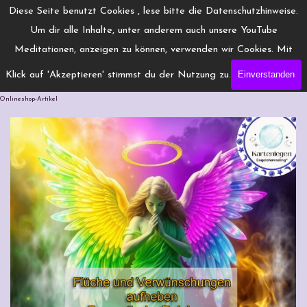
Direkt zum Seiteninhalt
Menü überspringen
Diese Seite benutzt Cookies , lese bitte die Datenschutzhinweise.
www.Engelchanneling.de
Um dir alle Inhalte, unter anderem auch unsere YouTube
Jasmina Gröschel ◆ Spirituelles Medium ◆Coach
Meditationen, anzeigen zu können, verwenden wir Cookies. Mit
Einverstanden
Klick auf 'Akzeptieren' stimmst du der Nutzung zu.
Fluch aufheben
Onlineshop-Artikel