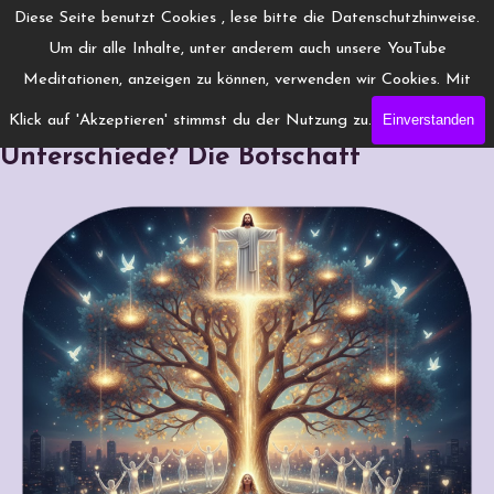
Direkt zum Seiteninhalt
Menü überspringen
Diese Seite benutzt Cookies , lese bitte die Datenschutzhinweise.
www.Engelchanneling.de
Um dir alle Inhalte, unter anderem auch unsere YouTube
Jasmina Gröschel ◆ Spirituelles Medium ◆Coach
Meditationen, anzeigen zu können, verwenden wir Cookies. Mit
Einverstanden
Klick auf 'Akzeptieren' stimmst du der Nutzung zu.
Jesus über Liebe & Ego: Macht Liebe
Unterschiede? Die Botschaft