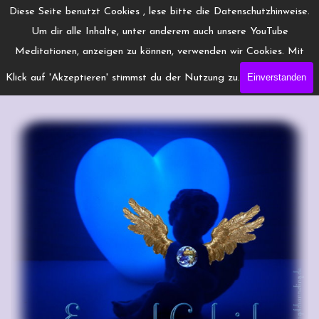
Direkt zum Seiteninhalt
Menü überspringen
Diese Seite benutzt Cookies , lese bitte die Datenschutzhinweise.
www.Engelchanneling.de
Um dir alle Inhalte, unter anderem auch unsere YouTube
Jasmina Gröschel ◆ Spirituelles Medium ◆Coach
Meditationen, anzeigen zu können, verwenden wir Cookies. Mit
Einverstanden
Klick auf 'Akzeptieren' stimmst du der Nutzung zu.
Erzengel Gabriel